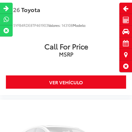
Abri
2026
Toyota
Cot
VIN:
5YFB4RDE8TP461903
Valores:
143108
Modelo:
Pru
Cita
Call For Price
MSRP
Ubi
Cerr
VER VEHÍCULO