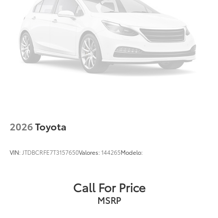
2026
Toyota
VIN:
JTDBCRFE7T3157650
Valores:
144265
Modelo:
Call For Price
MSRP