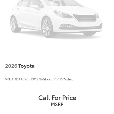
2026
Toyota
VIN:
4T1DAACK6TU311278
Valores:
143116
Modelo:
Call For Price
MSRP