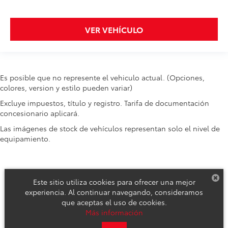
VER VEHÍCULO
Es posible que no represente el vehiculo actual. (Opciones,
colores, version y estilo pueden variar)
Excluye impuestos, título y registro. Tarifa de documentación
concesionario aplicará.
Las imágenes de stock de vehículos representan solo el nivel de
equipamiento.
Este sitio utiliza cookies para ofrecer una mejor
experiencia. Al continuar navegando, consideramos
que aceptas el uso de cookies.
Derechos de autor © 2026
por
DealerOn
|
Mapa del sitio
|
Aviso de
Más información
Privacidad
|
Reclamos de Seguridad y Campañas de Servicio
| Toyota