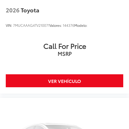
2026
Toyota
VIN:
7MUCAAAG4TV210071
Valores:
144376
Modelo:
Call For Price
MSRP
VER VEHÍCULO