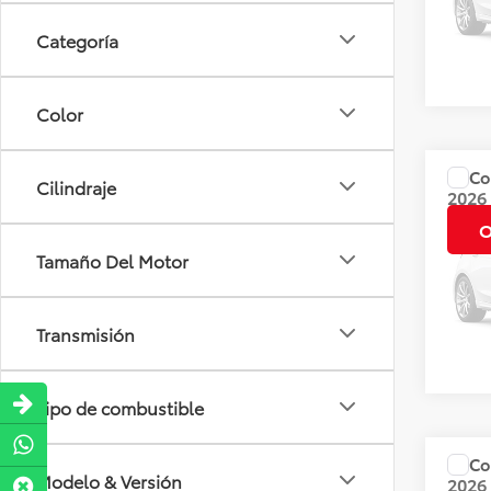
Dispo
Categoría
Color
Co
Cilindraje
Precio
2026
CROS
O
Tamaño Del Motor
Valore
Dispo
Transmisión
Tipo de combustible
Co
Precio
Modelo & Versión
2026