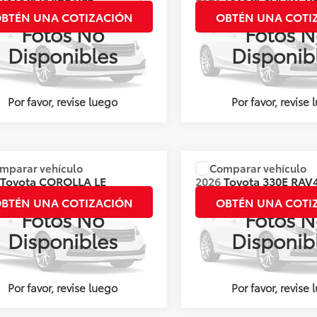
BITONO
HEV
BTÉN UNA COTIZACIÓN
OBTÉN UNA COTI
Fotos No
Fotos N
s:
144003
Valores:
143116
Disponibles
Disponib
Int.
nible
Disponible
Por favor, revise luego
Por favor, revise 
mparar vehículo
Comparar vehículo
:
Llámanos para Obtener el Precio
Precio:
Llámanos para Obte
Toyota
COROLLA LE
2026
Toyota 330E
RAV
LTD HEV
BTÉN UNA COTIZACIÓN
OBTÉN UNA COTI
Fotos No
Fotos N
s:
143109
Valores:
144936
Disponibles
Disponib
Ext.
Int.
nible
Disponible
Por favor, revise luego
Por favor, revise 