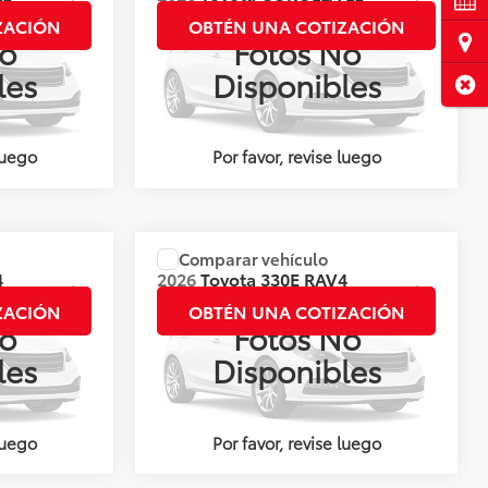
CVT
ZACIÓN
OBTÉN UNA COTIZACIÓN
Ubi
o
Fotos No
Valores:
143108
les
Disponibles
Cerr
Int.
Ext.
Int.
Disponible
luego
Por favor, revise luego
Comparar vehículo
ner el Precio
Precio:
Llámanos para Obtener el Precio
4
2026
Toyota 330E
RAV4
LTD HEV
ZACIÓN
OBTÉN UNA COTIZACIÓN
o
Fotos No
Valores:
144938
les
Disponibles
Ext.
Int.
Ext.
Int.
Disponible
luego
Por favor, revise luego