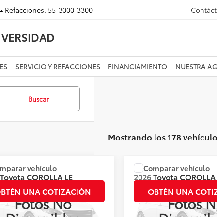
Refacciones:
55-3000-3300
Contác
IVERSIDAD
ES
SERVICIO Y REFACCIONES
FINANCIAMIENTO
NUESTRA A
Buscar
Mostrando los 178 vehícul
mparar vehículo
Comparar vehículo
:
Llámanos para Obtener el Precio
Precio:
Llámanos para Obte
Toyota
COROLLA LE
2026
Toyota
COROLLA
XLE CVT
BTÉN UNA COTIZACIÓN
OBTÉN UNA COTI
Fotos No
Fotos N
s:
136518
Valores:
136689