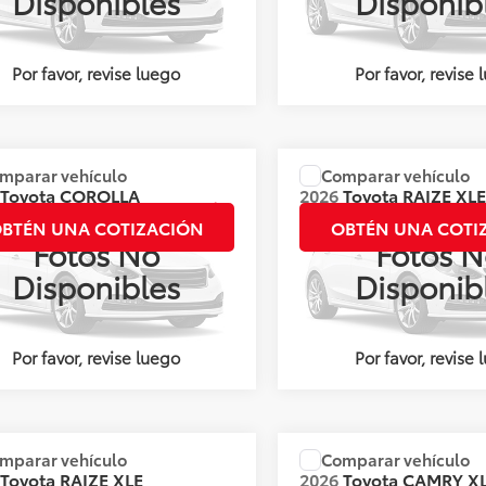
Disponibles
Disponib
Ext.
Int.
nible
Disponible
Por favor, revise luego
Por favor, revise 
mparar vehículo
Comparar vehículo
:
Llámanos para Obtener el Precio
Precio:
Llámanos para Obte
Toyota
COROLLA
2026
Toyota
RAIZE XL
S XLE CVT
CVT BITONO
BTÉN UNA COTIZACIÓN
OBTÉN UNA COTI
Fotos No
Fotos N
s:
144017
Valores:
144004
Disponibles
Disponib
Ext.
Int.
nible
Disponible
Por favor, revise luego
Por favor, revise 
mparar vehículo
Comparar vehículo
:
Llámanos para Obtener el Precio
Precio:
Llámanos para Obte
Toyota
RAIZE XLE
2026
Toyota
CAMRY X