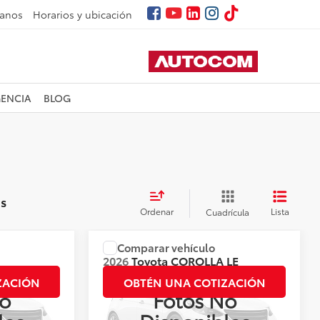
tanos
Horarios y ubicación
GENCIA
BLOG
os
Ordenar
Lista
Cuadrícula
Comparar vehículo
ner el Precio
Precio:
Llámanos para Obtener el Precio
2026
Toyota
COROLLA LE
CVT
ZACIÓN
OBTÉN UNA COTIZACIÓN
o
Fotos No
Valores:
137894