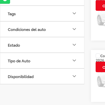
CVT 
O
Tags
Valore
Dispo
Condiciones del auto
Estado
Co
Precio
2026
Tipo de Auto
CVT
O
Valore
Disponibilidad
Dispo