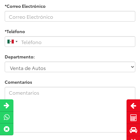
*Correo Electrónico
*Teléfono
Departmento:
Comentarios
Abri
Cot
Pru