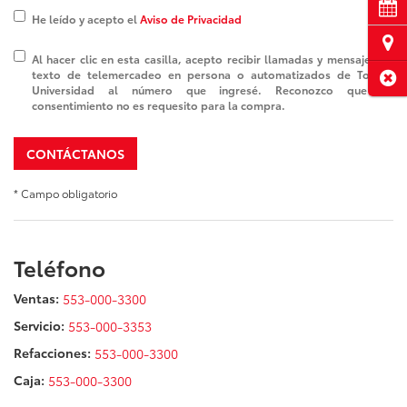
Cita
He leído y acepto el
Aviso de Privacidad
Ubi
Al hacer clic en esta casilla, acepto recibir llamadas y mensajes de
texto de telemercadeo en persona o automatizados de Toyota
Cerr
Universidad al número que ingresé. Reconozco que mi
consentimiento no es requesito para la compra.
CONTÁCTANOS
* Campo obligatorio
Teléfono
Ventas:
553-000-3300
Servicio:
553-000-3353
Refacciones:
553-000-3300
Caja:
553-000-3300