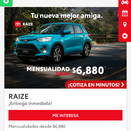
Pru
Cita
Ubi
Cerr
RAIZE
¡Entrega inmediata!
ME INTERESA
Mensualidades desde $6,880