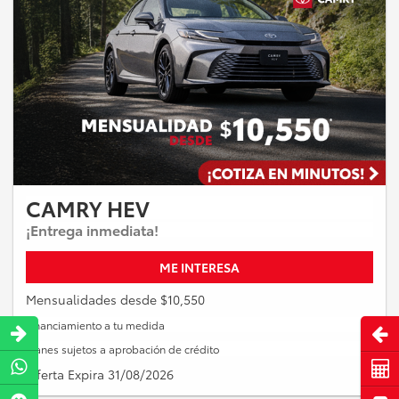
CAMRY HEV
¡Entrega inmediata!
ME INTERESA
Mensualidades desde $10,550
Financiamiento a tu medida
Abri
Planes sujetos a aprobación de crédito
Cot
Oferta Expira 31/08/2026