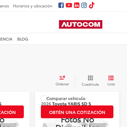
tanos
Horarios y ubicación
GENCIA
BLOG
Ordenar
Lista
Cuadrícula
Comparar vehículo
ner el Precio
Precio:
Llámanos para Obtener el Precio
S
2026
Toyota
YARIS SD S
CVT HI
ZACIÓN
OBTÉN UNA COTIZACIÓN
o
Fotos No
Valores:
144096