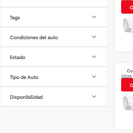
BASE
O
Tags
Valore
Dispo
Condiciones del auto
Estado
Co
Precio
2026
Tipo de Auto
CVT
O
Valore
Disponibilidad
Dispo