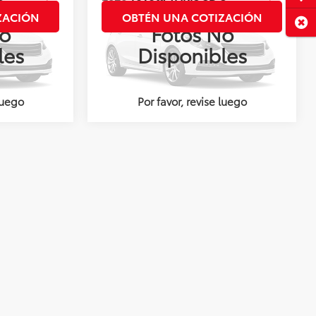
CVT
ZACIÓN
OBTÉN UNA COTIZACIÓN
Cerr
o
Fotos No
Valores:
144700
les
Disponibles
Ext.
Int.
Ext.
Int.
Disponible
luego
Por favor, revise luego