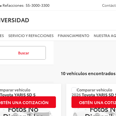
Refacciones:
55-3000-3300
Contác
IVERSIDAD
ES
SERVICIO Y REFACCIONES
FINANCIAMIENTO
NUESTRA A
Buscar
10 vehículos encontrados
mparar vehículo
Comparar vehículo
:
Llámanos para Obtener el Precio
Precio:
Llámanos para Obte
Toyota
YARIS SD S
2026
Toyota
YARIS SD 
HI
CVT HI
BTÉN UNA COTIZACIÓN
OBTÉN UNA COTI
Fotos No
Fotos N
s:
144107
Valores:
144095