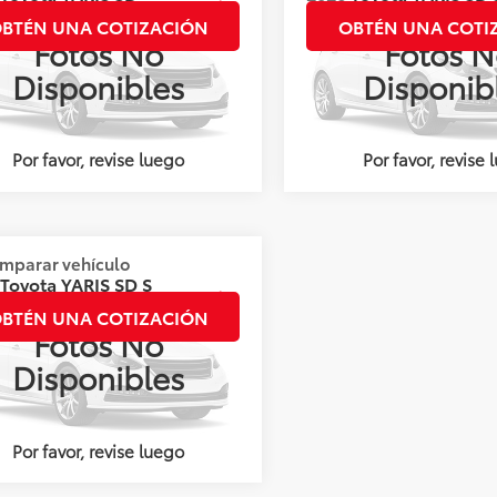
 CVT
CVT
BTÉN UNA COTIZACIÓN
OBTÉN UNA COTI
Fotos No
Fotos N
s:
144667
Valores:
144643
Disponibles
Disponib
Ext.
Int.
nible
Disponible
Por favor, revise luego
Por favor, revise 
mparar vehículo
:
Llámanos para Obtener el Precio
Toyota
YARIS SD S
BTÉN UNA COTIZACIÓN
Fotos No
s:
144699
Disponibles
Ext.
Int.
nible
Por favor, revise luego