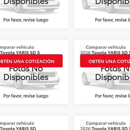
Disponibles
Disponib
Ext.
Int.
nible
Disponible
Por favor, revise luego
Por favor, revise 
mparar vehículo
Comparar vehículo
:
Llámanos para Obtener el Precio
Precio:
Llámanos para Obte
Toyota
YARIS SD S
2026
Toyota
YARIS SD 
HI
CVT HI
BTÉN UNA COTIZACIÓN
OBTÉN UNA COTI
Fotos No
Fotos N
s:
143881
Valores:
144167
Disponibles
Disponib
Ext.
Int.
nible
Disponible
Por favor, revise luego
Por favor, revise 
mparar vehículo
Comparar vehículo
:
Llámanos para Obtener el Precio
Precio:
Llámanos para Obte
Toyota
YARIS SD
2026
Toyota
YARIS SD 