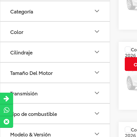
Dispo
Categoría
Color
Co
Cilindraje
Precio
2026
CVT 
O
Tamaño Del Motor
Valore
Dispo
Transmisión
Tipo de combustible
Co
Precio
Modelo & Versión
2026