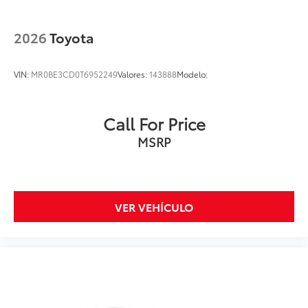
2026
Toyota
VIN:
MR0BE3CD0T6952249
Valores:
143888
Modelo:
Call For Price
MSRP
VER VEHÍCULO