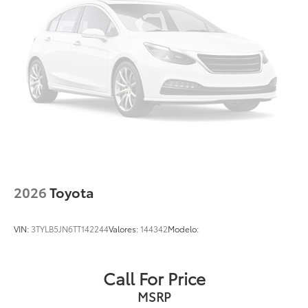
2026
Toyota
VIN:
3TYLB5JN6TT142244
Valores:
144342
Modelo:
Call For Price
MSRP