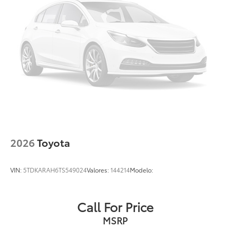
2026
Toyota
VIN:
5TDKARAH6TS549024
Valores:
144214
Modelo:
Call For Price
MSRP