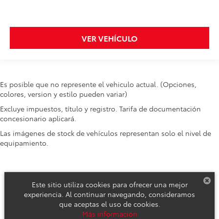
VER VEHÍCULO
Es posible que no represente el vehiculo actual. (Opciones,
colores, version y estilo pueden variar)
Excluye impuestos, título y registro. Tarifa de documentación
concesionario aplicará.
Las imágenes de stock de vehículos representan solo el nivel de
equipamiento.
Este sitio utiliza cookies para ofrecer una mejor
experiencia. Al continuar navegando, consideramos
que aceptas el uso de cookies.
Derechos de autor © 2026
por
DealerOn
|
Mapa del sitio
|
Aviso de
Más información