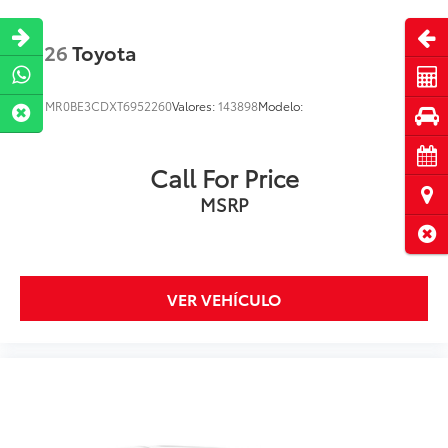
Abri
2026
Toyota
Cot
VIN:
MR0BE3CDXT6952260
Valores:
143898
Modelo:
Pru
Cita
Call For Price
Ubi
MSRP
Cerr
VER VEHÍCULO