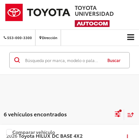
TOYOTA
UNIVERSIDAD
553-000-3300
Dirección
Buscar
6 vehículos encontrados
Comparar vehículo
Precio:
Llámanos para Obtener el Precio
2026
Toyota
HILUX DC BASE 4X2