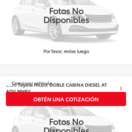
Ext.
Int.
Disponible
Fotos No
Disponibles
Por favor, revise luego
Comparar vehículo
2026
Toyota
HILUX DOBLE CABINA DIESEL AT
Precio:
Llámanos para Obtener el Precio
ADV MHEV
OBTÉN UNA COTIZACIÓN
Valores:
143511
Ext.
Int.
Disponible
Fotos No
Disponibles