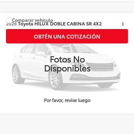
Comparar vehículo
Precio:
Llámanos para Obtener el Precio
2026
Toyota
HILUX DOBLE CABINA SR 4X2
Valores:
143895
OBTÉN UNA COTIZACIÓN
Ext.
Int.
Disponible
Fotos No
Disponibles
Por favor, revise luego