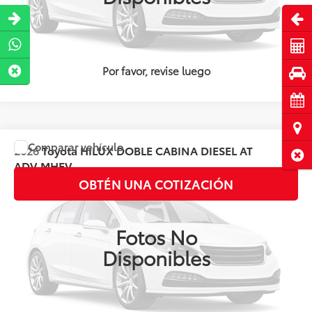
Abri
Cot
Por favor, revise luego
Pru
Cita
Ubi
Comparar vehículo
2026
Toyota
HILUX DOBLE CABINA DIESEL AT
Precio:
Llámanos para Obtener el Precio
Cerr
ADV MHEV
OBTÉN UNA COTIZACIÓN
Valores:
143888
Ext.
Int.
Disponible
Fotos No
Disponibles