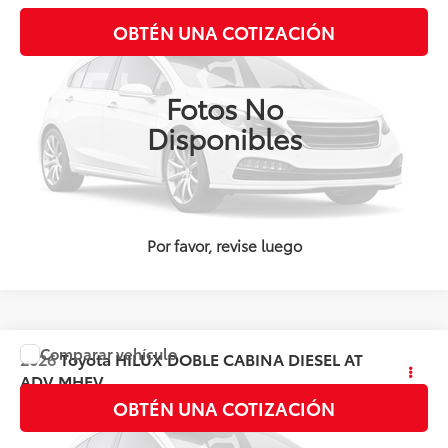
Valores:
141795
OBTÉN UNA COTIZACIÓN
Ext.
Int.
Disponible
Fotos No
Disponibles
Por favor, revise luego
Comparar vehículo
2026
Toyota
HILUX DOBLE CABINA DIESEL AT
Precio:
Llámanos para Obtener el Precio
ADV MHEV
OBTÉN UNA COTIZACIÓN
Valores:
142408