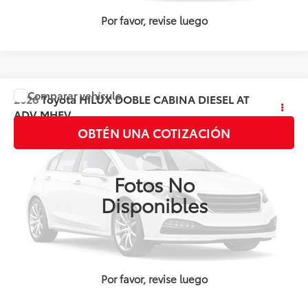
Por favor, revise luego
Comparar vehículo
2026
Toyota
HILUX DOBLE CABINA DIESEL AT
Precio:
Llámanos para Obtener el Precio
ADV MHEV
OBTÉN UNA COTIZACIÓN
Valores:
143898
Ext.
Int.
Disponible
Fotos No
Disponibles
Por favor, revise luego