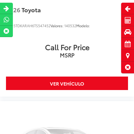
Abri
2026
Toyota
Cot
VIN:
5TDKARAH6TS547452
Valores:
140532
Modelo:
Pru
Cita
Call For Price
MSRP
Ubi
Cerr
VER VEHÍCULO