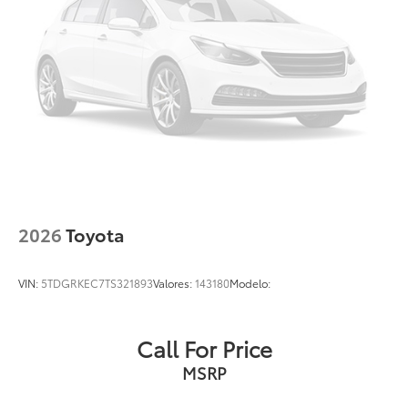
2026
Toyota
VIN:
5TDGRKEC7TS321893
Valores:
143180
Modelo:
Call For Price
MSRP