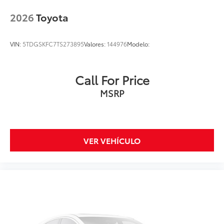
2026
Toyota
VIN:
5TDGSKFC7TS273895
Valores:
144976
Modelo:
Call For Price
MSRP
VER VEHÍCULO