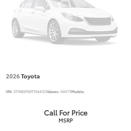
2026
Toyota
VIN:
3TYKB5FN9TT044152
Valores:
144175
Modelo:
Call For Price
MSRP