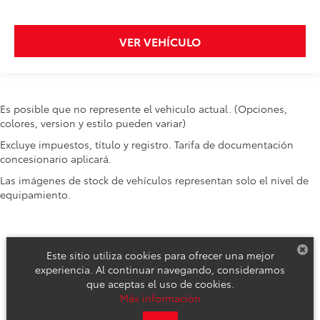
VER VEHÍCULO
Es posible que no represente el vehiculo actual. (Opciones,
colores, version y estilo pueden variar)
Excluye impuestos, título y registro. Tarifa de documentación
concesionario aplicará.
Las imágenes de stock de vehículos representan solo el nivel de
equipamiento.
Este sitio utiliza cookies para ofrecer una mejor
experiencia. Al continuar navegando, consideramos
que aceptas el uso de cookies.
Derechos de autor © 2026
por
DealerOn
|
Mapa del sitio
|
Aviso de
Más información
Privacidad
|
Reclamos de Seguridad y Campañas de Servicio
| Toyota