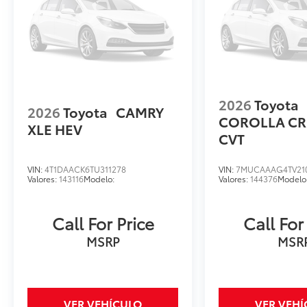
2026
Toyota
2026
Toyota
CAMRY
COROLLA CR
XLE HEV
CVT
VIN:
4T1DAACK6TU311278
VIN:
7MUCAAAG4TV21
Valores:
143116
Modelo:
Valores:
144376
Modelo
Call For Price
Call For
MSRP
MSR
VER VEHÍCULO
VER VEH