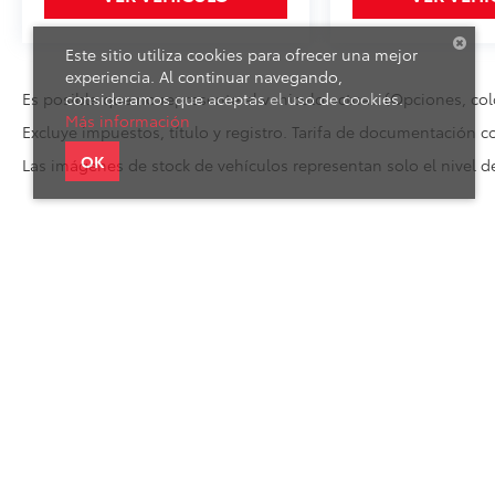
Este sitio utiliza cookies para ofrecer una mejor
experiencia. Al continuar navegando,
Es posible que no represente el vehiculo actual. (Opciones, colo
consideramos que aceptas el uso de cookies.
Más información
Excluye impuestos, título y registro. Tarifa de documentación c
OK
Las imágenes de stock de vehículos representan solo el nivel 
Derechos de autor © 2026
por
DealerOn
|
Mapa del sitio
|
Avi
México,
CDMX,
México
03330
| Ventas:
553-000-3300