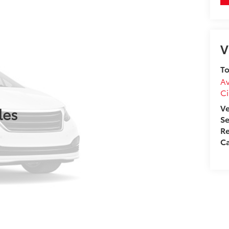
V
To
Av
Ci
V
les
Se
Re
Ca