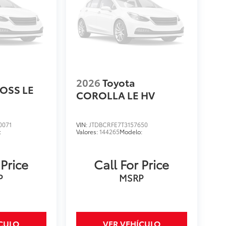
2026
Toyota
OSS LE
COROLLA LE HV
0071
VIN:
JTDBCRFE7T3157650
:
Valores:
144265
Modelo:
 Price
Call For Price
P
MSRP
ÍCULO
VER VEHÍCULO