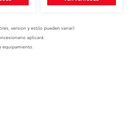
res, version y estilo pueden variar)
oncesionario aplicará.
de equipamiento.
so de Privacidad
|
Reclamos de Seguridad y Campañas de Servicio
| Toyota Univ