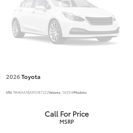
2026
Toyota
VIN:
MHKAA1BA9TJ187322
Valores:
143514
Modelo:
Call For Price
MSRP