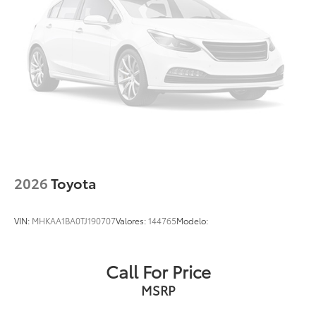
2026
Toyota
VIN:
MHKAA1BA0TJ190707
Valores:
144765
Modelo:
Call For Price
MSRP