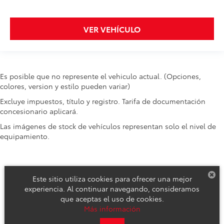
VER VEHÍCULO
Es posible que no represente el vehiculo actual. (Opciones,
colores, version y estilo pueden variar)
Excluye impuestos, título y registro. Tarifa de documentación
concesionario aplicará.
Las imágenes de stock de vehículos representan solo el nivel de
equipamiento.
Este sitio utiliza cookies para ofrecer una mejor
experiencia. Al continuar navegando, consideramos
que aceptas el uso de cookies.
Derechos de autor © 2026
por
DealerOn
|
Mapa del sitio
|
Aviso de
Más información
Privacidad
|
Reclamos de Seguridad y Campañas de Servicio
| Toyota