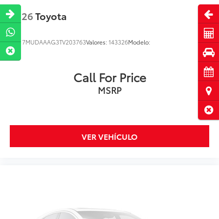
Abri
2026
Toyota
Cot
VIN:
7MUDAAAG3TV203763
Valores:
143326
Modelo:
Pru
Cita
Call For Price
MSRP
Ubi
Cerr
VER VEHÍCULO