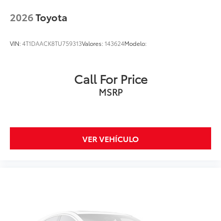
2026
Toyota
VIN:
4T1DAACK8TU759313
Valores:
143624
Modelo:
Call For Price
MSRP
VER VEHÍCULO