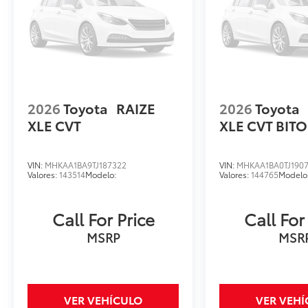
2026
Toyota
RAIZE
2026
Toyota
XLE CVT
XLE CVT BIT
VIN:
MHKAA1BA9TJ187322
VIN:
MHKAA1BA0TJ190
Valores:
143514
Modelo:
Valores:
144765
Modelo
Call For Price
Call For
MSRP
MSR
VER VEHÍCULO
VER VEH