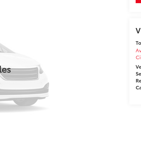
V
To
Av
Ci
les
V
Se
Re
Ca