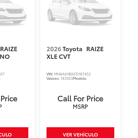
RAIZE
2026
Toyota
RAIZE
ONO
XLE CVT
707
VIN:
MHKAA1BA0TJ187452
:
Valores:
143503
Modelo:
 Price
Call For Price
P
MSRP
ÍCULO
VER VEHÍCULO