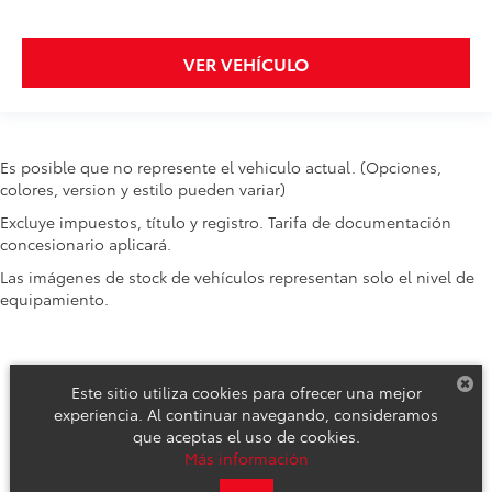
VER VEHÍCULO
Es posible que no represente el vehiculo actual. (Opciones,
colores, version y estilo pueden variar)
Excluye impuestos, título y registro. Tarifa de documentación
concesionario aplicará.
Las imágenes de stock de vehículos representan solo el nivel de
equipamiento.
Este sitio utiliza cookies para ofrecer una mejor
experiencia. Al continuar navegando, consideramos
que aceptas el uso de cookies.
Derechos de autor © 2026
por
DealerOn
|
Mapa del sitio
|
Aviso de
Más información
Privacidad
|
Reclamos de Seguridad y Campañas de Servicio
| Toyota