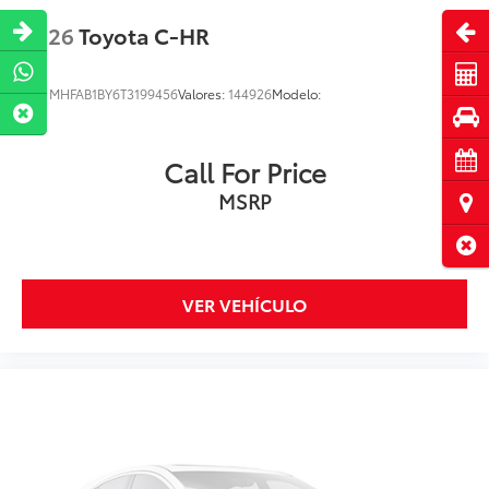
Abri
2026
Toyota C-HR
Cot
VIN:
MHFAB1BY6T3199456
Valores:
144926
Modelo:
Pru
Cita
Call For Price
MSRP
Ubi
Cerr
VER VEHÍCULO