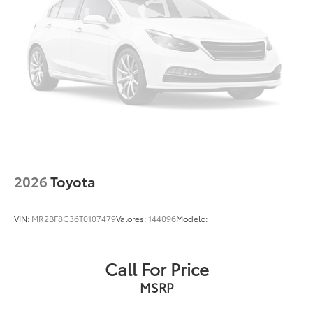
2026
Toyota
VIN:
MR2BF8C36T0107479
Valores:
144096
Modelo:
Call For Price
MSRP