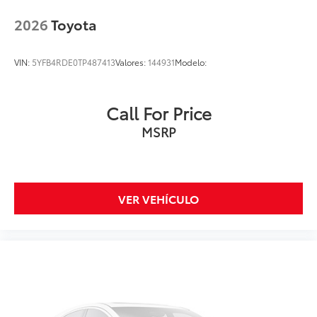
2026
Toyota
VIN:
5YFB4RDE0TP487413
Valores:
144931
Modelo:
Call For Price
MSRP
VER VEHÍCULO