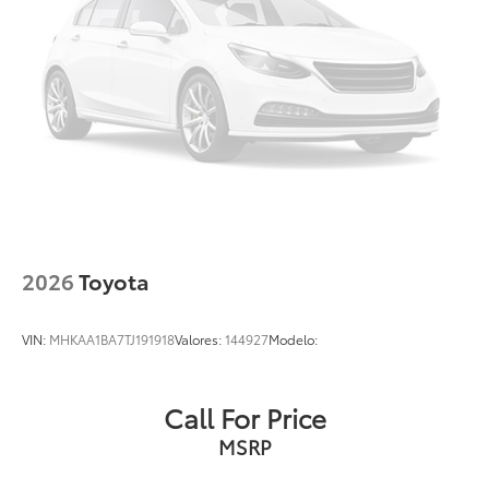
2026
Toyota
VIN:
MHKAA1BA7TJ191918
Valores:
144927
Modelo:
Call For Price
MSRP