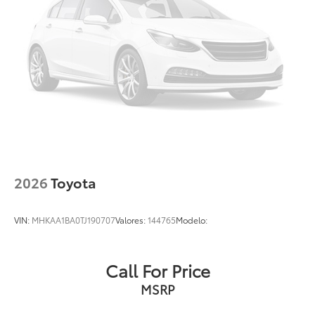
2026
Toyota
VIN:
MHKAA1BA0TJ190707
Valores:
144765
Modelo:
Call For Price
MSRP