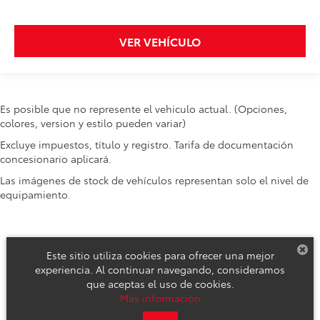
VER VEHÍCULO
Es posible que no represente el vehiculo actual. (Opciones,
colores, version y estilo pueden variar)
Excluye impuestos, título y registro. Tarifa de documentación
concesionario aplicará.
Las imágenes de stock de vehículos representan solo el nivel de
equipamiento.
Este sitio utiliza cookies para ofrecer una mejor
experiencia. Al continuar navegando, consideramos
que aceptas el uso de cookies.
Derechos de autor © 2026
por
DealerOn
|
Mapa del sitio
|
Aviso de
Más información
Privacidad
|
Reclamos de Seguridad y Campañas de Servicio
| Toyota