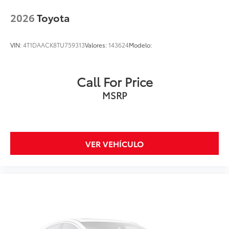
2026
Toyota
VIN:
4T1DAACK8TU759313
Valores:
143624
Modelo:
Call For Price
MSRP
VER VEHÍCULO