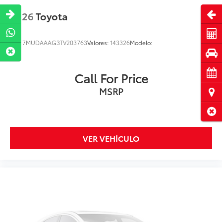
Abri
2026
Toyota
Cot
VIN:
7MUDAAAG3TV203763
Valores:
143326
Modelo:
Pru
Cita
Call For Price
MSRP
Ubi
Cerr
VER VEHÍCULO