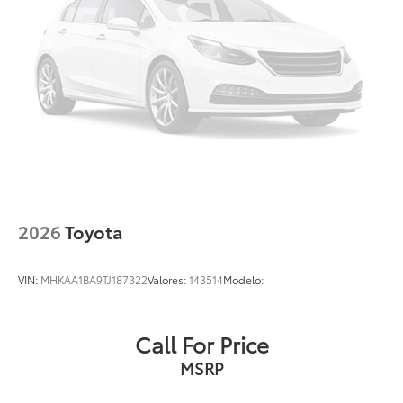
2026
Toyota
VIN:
MHKAA1BA9TJ187322
Valores:
143514
Modelo:
Call For Price
MSRP