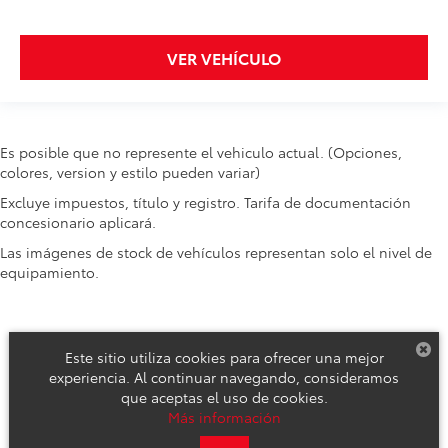
VER VEHÍCULO
Es posible que no represente el vehiculo actual. (Opciones,
colores, version y estilo pueden variar)
Excluye impuestos, título y registro. Tarifa de documentación
concesionario aplicará.
Las imágenes de stock de vehículos representan solo el nivel de
equipamiento.
Este sitio utiliza cookies para ofrecer una mejor
experiencia. Al continuar navegando, consideramos
que aceptas el uso de cookies.
Derechos de autor © 2026
por
DealerOn
|
Mapa del sitio
|
Aviso de
Más información
Privacidad
|
Reclamos de Seguridad y Campañas de Servicio
| Toyota