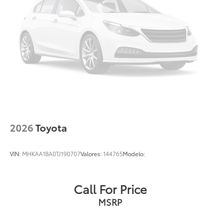
2026
Toyota
VIN:
MHKAA1BA0TJ190707
Valores:
144765
Modelo:
Call For Price
MSRP