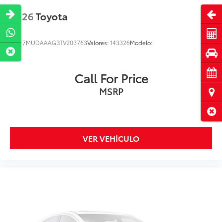
Abri
2026
Toyota
Cot
VIN:
7MUDAAAG3TV203763
Valores:
143326
Modelo:
Pru
Cita
Call For Price
MSRP
Ubi
Cerr
VER VEHÍCULO