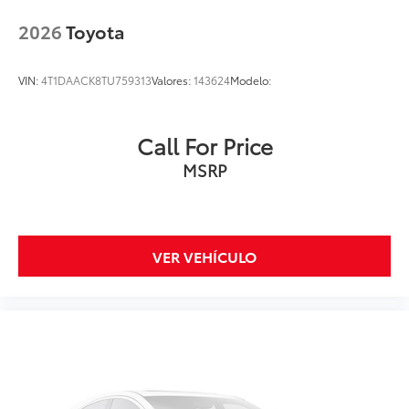
2026
Toyota
VIN:
4T1DAACK8TU759313
Valores:
143624
Modelo:
Call For Price
MSRP
VER VEHÍCULO