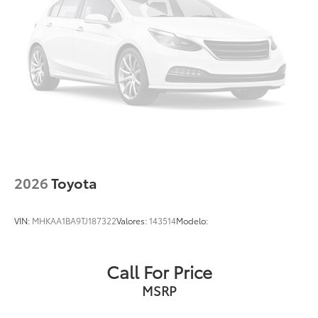
2026
Toyota
VIN:
MHKAA1BA9TJ187322
Valores:
143514
Modelo:
Call For Price
MSRP