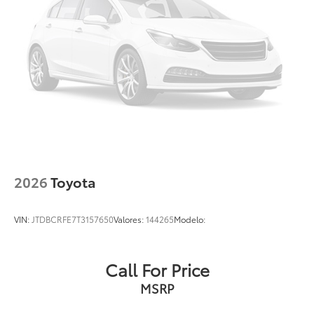
2026
Toyota
VIN:
JTDBCRFE7T3157650
Valores:
144265
Modelo:
Call For Price
MSRP