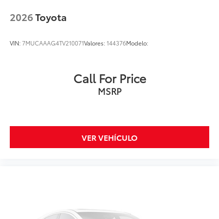
2026
Toyota
VIN:
7MUCAAAG4TV210071
Valores:
144376
Modelo:
Call For Price
MSRP
VER VEHÍCULO