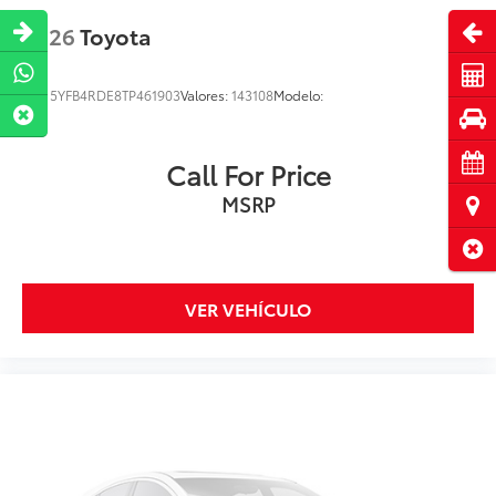
Abri
2026
Toyota
Cot
VIN:
5YFB4RDE8TP461903
Valores:
143108
Modelo:
Pru
Cita
Call For Price
MSRP
Ubi
Cerr
VER VEHÍCULO