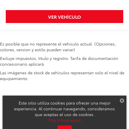
VER VEHÍCULO
Es posible que no represente el vehiculo actual. (Opciones,
colores, version y estilo pueden variar)
Excluye impuestos, título y registro. Tarifa de documentación
concesionario aplicará.
Las imágenes de stock de vehículos representan solo el nivel de
equipamiento.
Este sitio utiliza cookies para ofrecer una mejor
experiencia. Al continuar navegando, consideramos
que aceptas el uso de cookies.
Derechos de autor © 2026
por
DealerOn
|
Mapa del sitio
|
Aviso de
Más información
Privacidad
|
Reclamos de Seguridad y Campañas de Servicio
| Toyota