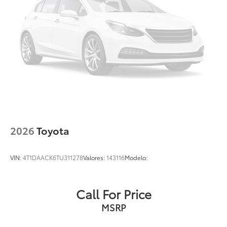
2026
Toyota
VIN:
4T1DAACK6TU311278
Valores:
143116
Modelo:
Call For Price
MSRP