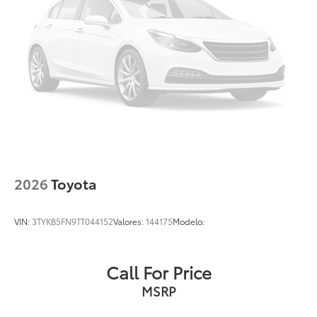
2026
Toyota
VIN:
3TYKB5FN9TT044152
Valores:
144175
Modelo:
Call For Price
MSRP