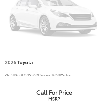
2026
Toyota
VIN:
5TDGRKEC7TS321893
Valores:
143180
Modelo:
Call For Price
MSRP