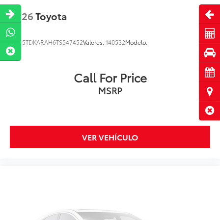
Abri
2026
Toyota
Cot
VIN:
5TDKARAH6TS547452
Valores:
140532
Modelo:
Pru
Cita
Call For Price
MSRP
Ubi
Cerr
VER VEHÍCULO