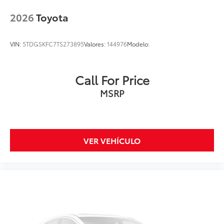
2026
Toyota
VIN:
5TDGSKFC7TS273895
Valores:
144976
Modelo:
Call For Price
MSRP
VER VEHÍCULO