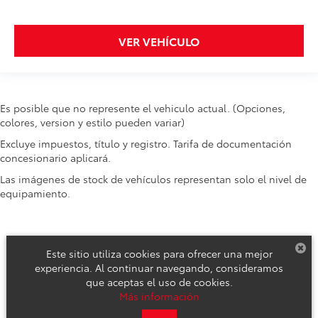
VER VEHÍCULO
Es posible que no represente el vehiculo actual. (Opciones,
colores, version y estilo pueden variar)
Excluye impuestos, título y registro. Tarifa de documentación
concesionario aplicará.
Las imágenes de stock de vehículos representan solo el nivel de
equipamiento.
Este sitio utiliza cookies para ofrecer una mejor
experiencia. Al continuar navegando, consideramos
que aceptas el uso de cookies.
Derechos de autor © 2026
por
DealerOn
|
Mapa del sitio
|
Aviso de
Más información
Privacidad
|
Reclamos de Seguridad y Campañas de Servicio
| Toyota