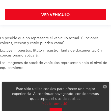
VER VEHÍCULO
Es posible que no represente el vehiculo actual. (Opciones,
colores, version y estilo pueden variar)
Excluye impuestos, título y registro. Tarifa de documentación
concesionario aplicará.
Las imágenes de stock de vehículos representan solo el nivel de
equipamiento.
Este sitio utiliza cookies para ofrecer una mejor
experiencia. Al continuar navegando, consideramos
que aceptas el uso de cookies.
Derechos de autor © 2026
por
DealerOn
|
Mapa del sitio
|
Aviso de
Más información
Privacidad
|
Reclamos de Seguridad y Campañas de Servicio
| Toyota