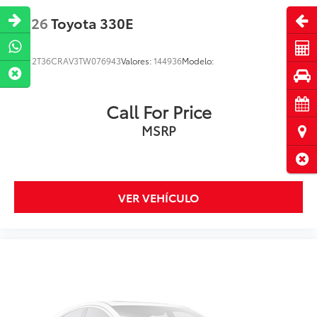
Abri
2026
Toyota 330E
Cot
VIN:
2T36CRAV3TW076943
Valores:
144936
Modelo:
Pru
Cita
Call For Price
MSRP
Ubi
Cerr
VER VEHÍCULO