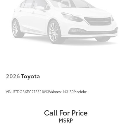
2026
Toyota
VIN:
5TDGRKEC7TS321893
Valores:
143180
Modelo:
Call For Price
MSRP