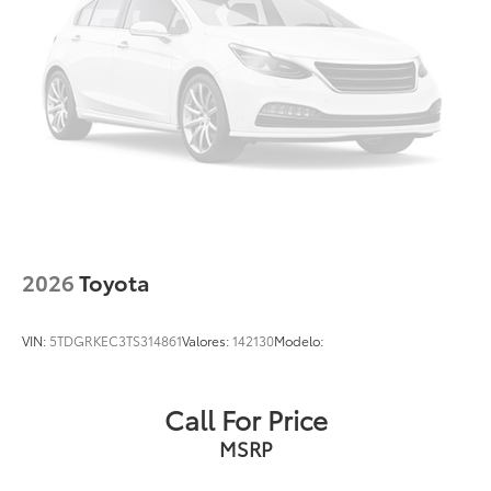
2026
Toyota
VIN:
5TDGRKEC3TS314861
Valores:
142130
Modelo:
Call For Price
MSRP