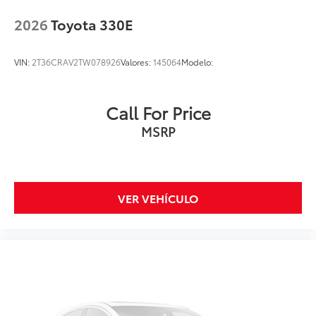
2026
Toyota 330E
VIN:
2T36CRAV2TW078926
Valores:
145064
Modelo:
Call For Price
MSRP
VER VEHÍCULO