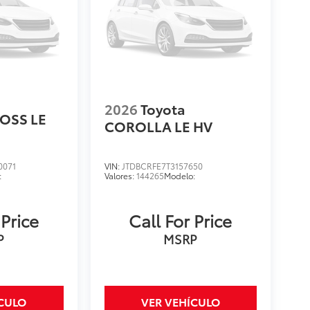
2026
Toyota
OSS LE
COROLLA LE HV
0071
VIN:
JTDBCRFE7T3157650
:
Valores:
144265
Modelo:
 Price
Call For Price
P
MSRP
ÍCULO
VER VEHÍCULO