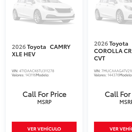
2026
Toyota
2026
Toyota
CAMRY
COROLLA CR
XLE HEV
CVT
VIN:
4T1DAACK6TU311278
VIN:
7MUCAAAG4TV21
Valores:
143116
Modelo:
Valores:
144376
Modelo
Call For Price
Call For
MSRP
MSR
VER VEHÍCULO
VER VEH