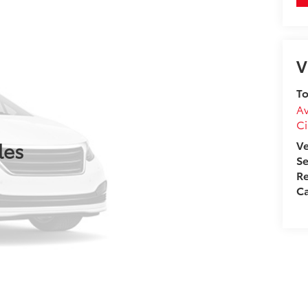
V
To
Av
Ci
les
V
Se
Re
Ca