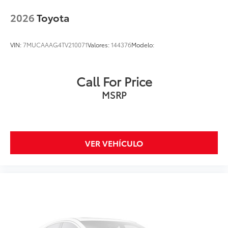
2026
Toyota
VIN:
7MUCAAAG4TV210071
Valores:
144376
Modelo:
Call For Price
MSRP
VER VEHÍCULO