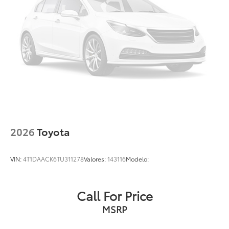
2026
Toyota
VIN:
4T1DAACK6TU311278
Valores:
143116
Modelo:
Call For Price
MSRP