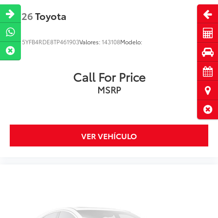
Abri
2026
Toyota
Cot
VIN:
5YFB4RDE8TP461903
Valores:
143108
Modelo:
Pru
Cita
Call For Price
MSRP
Ubi
Cerr
VER VEHÍCULO