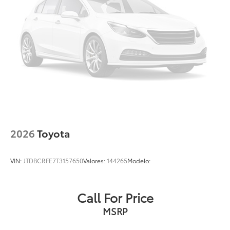
2026
Toyota
VIN:
JTDBCRFE7T3157650
Valores:
144265
Modelo:
Call For Price
MSRP