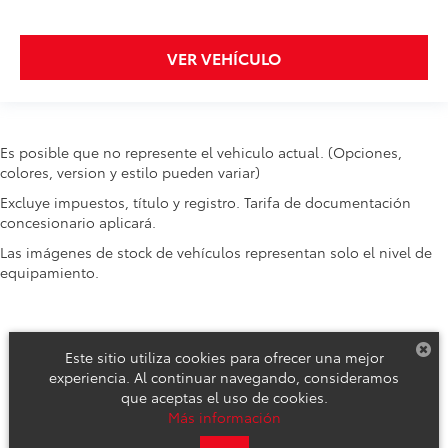
VER VEHÍCULO
Es posible que no represente el vehiculo actual. (Opciones,
colores, version y estilo pueden variar)
Excluye impuestos, título y registro. Tarifa de documentación
concesionario aplicará.
Las imágenes de stock de vehículos representan solo el nivel de
equipamiento.
Este sitio utiliza cookies para ofrecer una mejor
experiencia. Al continuar navegando, consideramos
que aceptas el uso de cookies.
Derechos de autor © 2026
por
DealerOn
|
Mapa del sitio
|
Aviso de
Más información
Privacidad
|
Reclamos de Seguridad y Campañas de Servicio
| Toyota