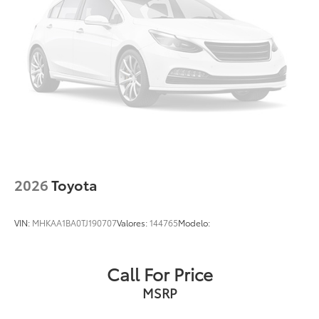
2026
Toyota
VIN:
MHKAA1BA0TJ190707
Valores:
144765
Modelo:
Call For Price
MSRP