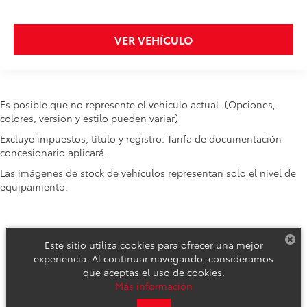
VER VEHÍCULO
Es posible que no represente el vehiculo actual. (Opciones,
colores, version y estilo pueden variar)
Excluye impuestos, título y registro. Tarifa de documentación
concesionario aplicará.
Las imágenes de stock de vehículos representan solo el nivel de
equipamiento.
Este sitio utiliza cookies para ofrecer una mejor
experiencia. Al continuar navegando, consideramos
que aceptas el uso de cookies.
Derechos de autor © 2026
por
DealerOn
|
Mapa del sitio
|
Aviso de
Más información
Privacidad
|
Reclamos de Seguridad y Campañas de Servicio
| Toyota