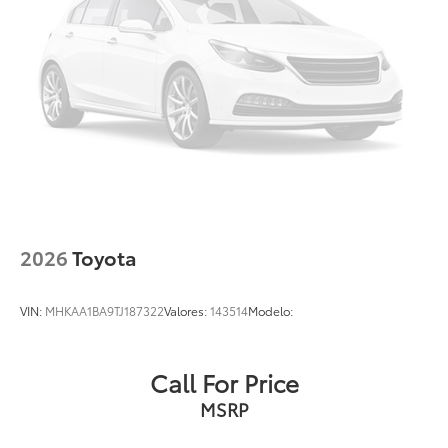
2026
Toyota
VIN:
MHKAA1BA9TJ187322
Valores:
143514
Modelo:
Call For Price
MSRP