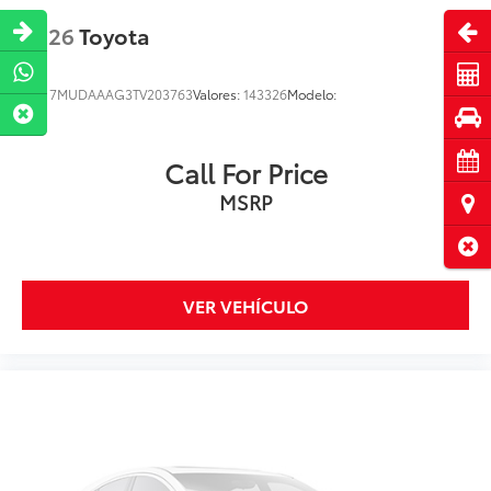
Abri
2026
Toyota
Cot
VIN:
7MUDAAAG3TV203763
Valores:
143326
Modelo:
Pru
Cita
Call For Price
MSRP
Ubi
Cerr
VER VEHÍCULO