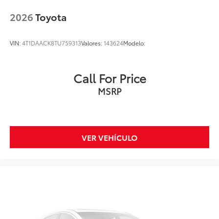
2026
Toyota
VIN:
4T1DAACK8TU759313
Valores:
143624
Modelo:
Call For Price
MSRP
VER VEHÍCULO