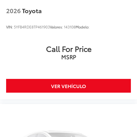
2026
Toyota
VIN:
5YFB4RDE8TP461903
Valores:
143108
Modelo:
Call For Price
MSRP
VER VEHÍCULO