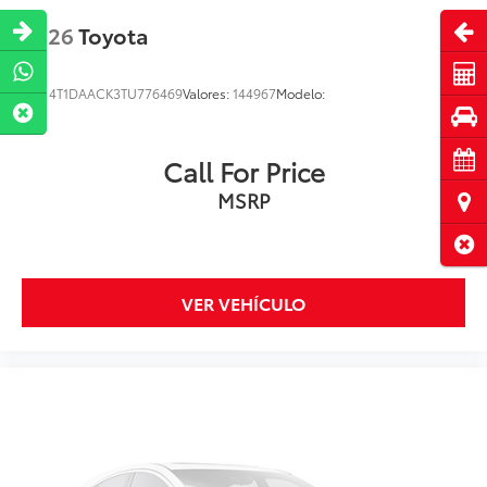
Abri
2026
Toyota
Cot
VIN:
4T1DAACK3TU776469
Valores:
144967
Modelo:
Pru
Cita
Call For Price
MSRP
Ubi
Cerr
VER VEHÍCULO