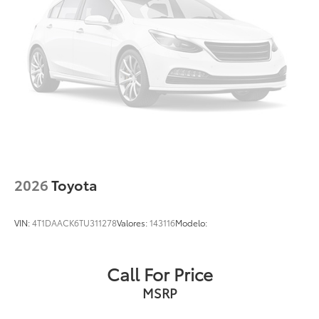
2026
Toyota
VIN:
4T1DAACK6TU311278
Valores:
143116
Modelo:
Call For Price
MSRP