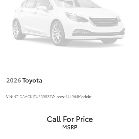
2026
Toyota
VIN:
4T1DAACK1TU339537
Valores:
144964
Modelo:
Call For Price
MSRP