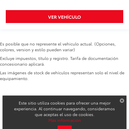
VER VEHÍCULO
Es posible que no represente el vehiculo actual. (Opciones,
colores, version y estilo pueden variar)
Excluye impuestos, título y registro. Tarifa de documentación
concesionario aplicará.
Las imágenes de stock de vehículos representan solo el nivel de
equipamiento.
Este sitio utiliza cookies para ofrecer una mejor
experiencia. Al continuar navegando, consideramos
que aceptas el uso de cookies.
Derechos de autor © 2026
por
DealerOn
|
Mapa del sitio
|
Aviso de
Más información
Privacidad
|
Reclamos de Seguridad y Campañas de Servicio
| Toyota