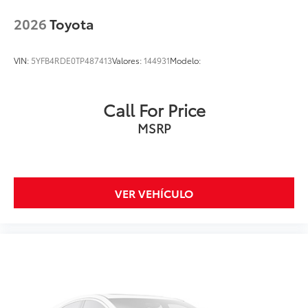
2026
Toyota
VIN:
5YFB4RDE0TP487413
Valores:
144931
Modelo:
Call For Price
MSRP
VER VEHÍCULO