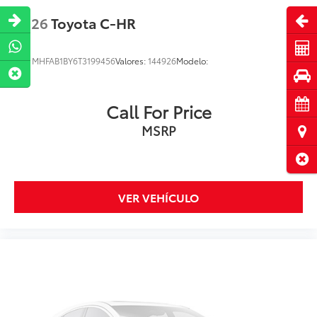
Abri
2026
Toyota C-HR
Cot
VIN:
MHFAB1BY6T3199456
Valores:
144926
Modelo:
Pru
Cita
Call For Price
MSRP
Ubi
Cerr
VER VEHÍCULO