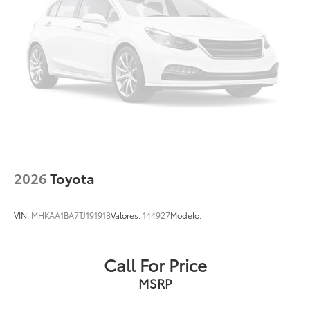
2026
Toyota
VIN:
MHKAA1BA7TJ191918
Valores:
144927
Modelo:
Call For Price
MSRP