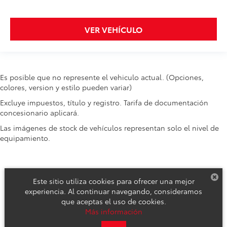
VER VEHÍCULO
Es posible que no represente el vehiculo actual. (Opciones,
colores, version y estilo pueden variar)
Excluye impuestos, título y registro. Tarifa de documentación
concesionario aplicará.
Las imágenes de stock de vehículos representan solo el nivel de
equipamiento.
Este sitio utiliza cookies para ofrecer una mejor
experiencia. Al continuar navegando, consideramos
que aceptas el uso de cookies.
Derechos de autor © 2026
por
DealerOn
|
Mapa del sitio
|
Aviso de
Más información
Privacidad
|
Reclamos de Seguridad y Campañas de Servicio
| Toyota