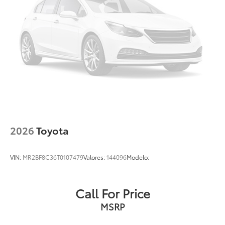
2026
Toyota
VIN:
MR2BF8C36T0107479
Valores:
144096
Modelo:
Call For Price
MSRP