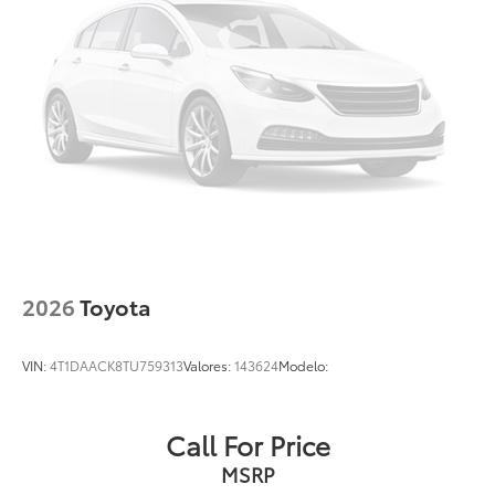
2026
Toyota
VIN:
4T1DAACK8TU759313
Valores:
143624
Modelo:
Call For Price
MSRP