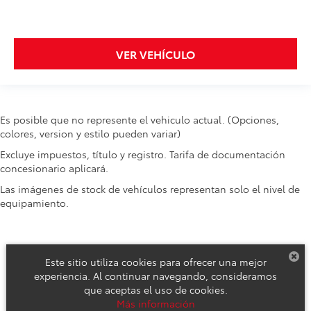
VER VEHÍCULO
Es posible que no represente el vehiculo actual. (Opciones,
colores, version y estilo pueden variar)
Excluye impuestos, título y registro. Tarifa de documentación
concesionario aplicará.
Las imágenes de stock de vehículos representan solo el nivel de
equipamiento.
Este sitio utiliza cookies para ofrecer una mejor
experiencia. Al continuar navegando, consideramos
que aceptas el uso de cookies.
Derechos de autor © 2026
por
DealerOn
|
Mapa del sitio
|
Aviso de
Más información