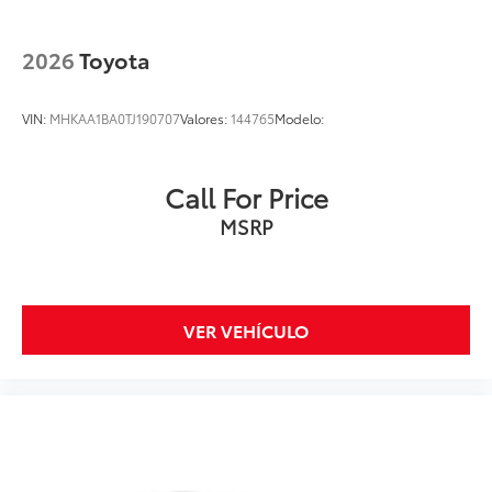
2026
Toyota
VIN:
MHKAA1BA0TJ190707
Valores:
144765
Modelo:
Call For Price
MSRP
VER VEHÍCULO