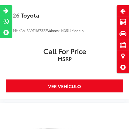
Abri
2026
Toyota
Cot
VIN:
MHKAA1BA9TJ187322
Valores:
143514
Modelo:
Pru
Cita
Call For Price
Ubi
MSRP
Cerr
VER VEHÍCULO