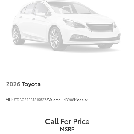
2026
Toyota
VIN:
JTDBCRFE8T3155275
Valores:
143908
Modelo:
Call For Price
MSRP