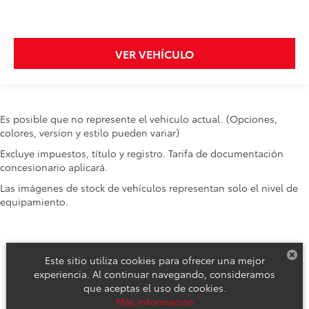
VER VEHÍCULO
Es posible que no represente el vehiculo actual. (Opciones,
colores, version y estilo pueden variar)
Excluye impuestos, título y registro. Tarifa de documentación
concesionario aplicará.
Las imágenes de stock de vehículos representan solo el nivel de
equipamiento.
Este sitio utiliza cookies para ofrecer una mejor
experiencia. Al continuar navegando, consideramos
que aceptas el uso de cookies.
Derechos de autor © 2026
por
DealerOn
|
Mapa del sitio
|
Aviso de
Más información