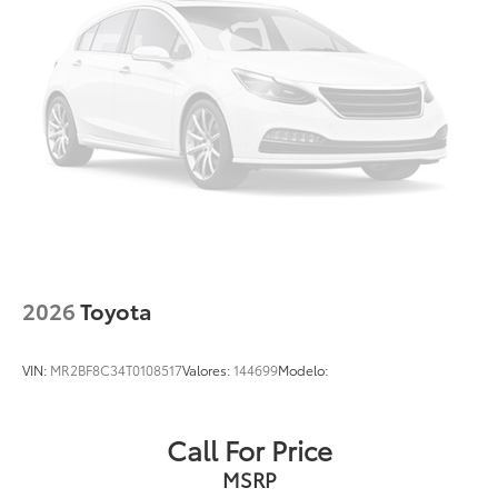
2026
Toyota
VIN:
MR2BF8C34T0108517
Valores:
144699
Modelo:
Call For Price
MSRP