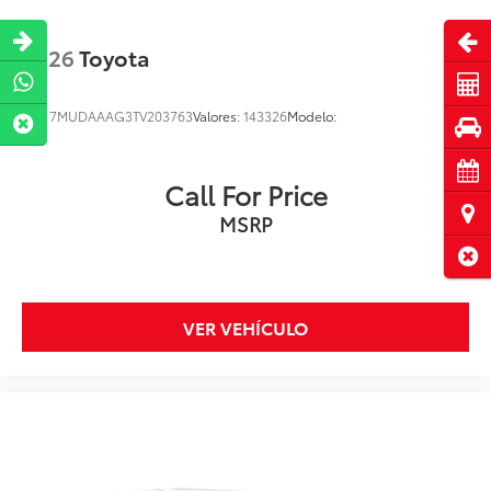
Abri
2026
Toyota
Cot
VIN:
7MUDAAAG3TV203763
Valores:
143326
Modelo:
Pru
Cita
Call For Price
Ubi
MSRP
Cerr
VER VEHÍCULO