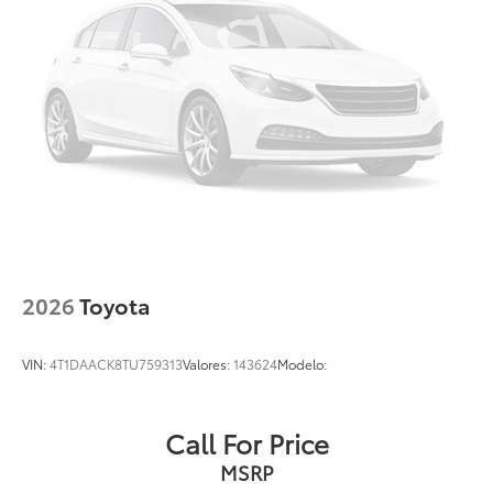
2026
Toyota
VIN:
4T1DAACK8TU759313
Valores:
143624
Modelo:
Call For Price
MSRP