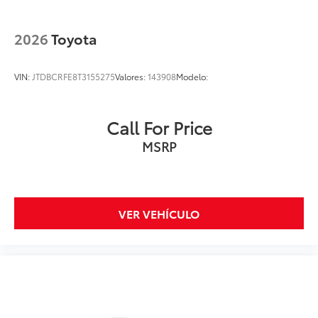
2026
Toyota
VIN:
JTDBCRFE8T3155275
Valores:
143908
Modelo:
Call For Price
MSRP
VER VEHÍCULO