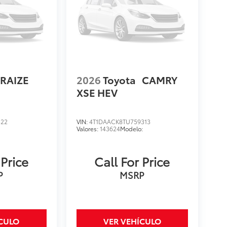
RAIZE
2026
Toyota
CAMRY
XSE HEV
322
VIN:
4T1DAACK8TU759313
:
Valores:
143624
Modelo:
 Price
Call For Price
P
MSRP
ÍCULO
VER VEHÍCULO