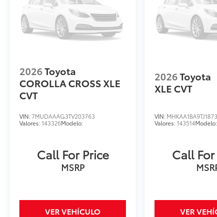
2026
Toyota
2026
Toyota
COROLLA CROSS XLE
XLE CVT
CVT
VIN:
7MUDAAAG3TV203763
VIN:
MHKAA1BA9TJ187
Valores:
143326
Modelo:
Valores:
143514
Modelo
Call For Price
Call For
MSRP
MSR
VER VEHÍCULO
VER VEH