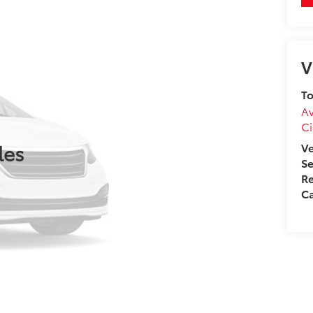
V
To
Av
Ci
les
V
Se
Re
Ca