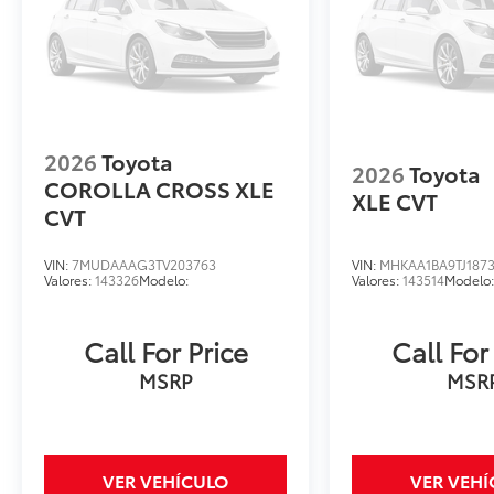
2026
Toyota
2026
Toyota
COROLLA CROSS XLE
XLE CVT
CVT
VIN:
7MUDAAAG3TV203763
VIN:
MHKAA1BA9TJ187
Valores:
143326
Modelo:
Valores:
143514
Modelo
Call For Price
Call For
MSRP
MSR
VER VEHÍCULO
VER VEH