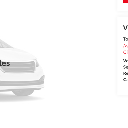
V
To
Av
Ci
les
V
Se
Re
Ca