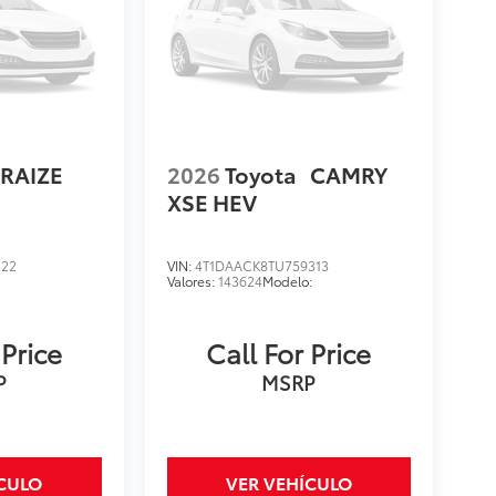
RAIZE
2026
Toyota
CAMRY
XSE HEV
322
VIN:
4T1DAACK8TU759313
:
Valores:
143624
Modelo:
 Price
Call For Price
P
MSRP
ÍCULO
VER VEHÍCULO