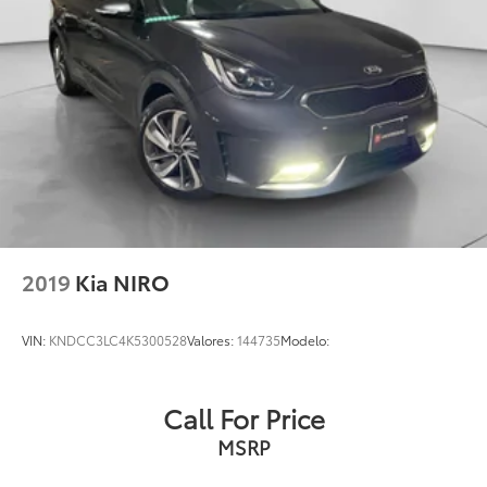
2019
Kia NIRO
VIN:
KNDCC3LC4K5300528
Valores:
144735
Modelo:
Call For Price
MSRP