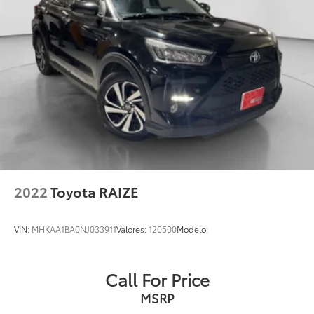
2022
Toyota RAIZE
VIN:
MHKAA1BA0NJ033911
Valores:
120500
Modelo:
Call For Price
MSRP