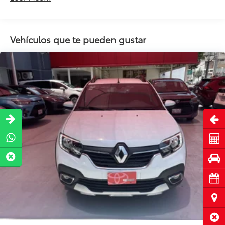
Vehículos que te pueden gustar
Abri
Cot
Pru
Cita
Ubi
Cerr