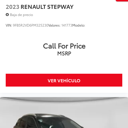
2023
RENAULT STEPWAY
Baja de precio
VIN:
9FB5R2VD6PM325230
Valores:
141773
Modelo:
Call For Price
MSRP
VER VEHÍCULO