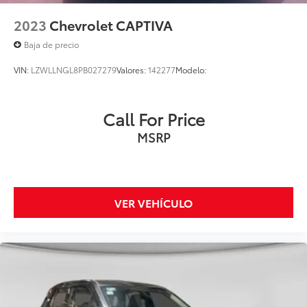
2023
Chevrolet CAPTIVA
Baja de precio
VIN:
LZWLLNGL8PB027279
Valores:
142277
Modelo:
Call For Price
MSRP
VER VEHÍCULO