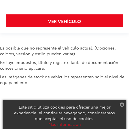
VER VEHÍCULO
Es posible que no represente el vehiculo actual. (Opciones,
colores, version y estilo pueden variar)
Excluye impuestos, título y registro. Tarifa de documentación
concesionario aplicará.
Las imágenes de stock de vehículos representan solo el nivel de
equipamiento.
Este sitio utiliza cookies para ofrecer una mejor
experiencia. Al continuar navegando, consideramos
que aceptas el uso de cookies.
Derechos de autor © 2026
por
DealerOn
|
Mapa del sitio
|
Aviso de
Más información
Privacidad
|
Reclamos de Seguridad y Campañas de Servicio
| Toyota