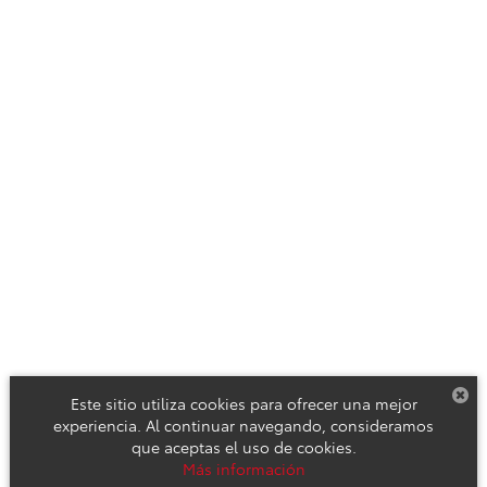
Este sitio utiliza cookies para ofrecer una mejor
experiencia. Al continuar navegando, consideramos
que aceptas el uso de cookies.
Derechos de autor © 2026
por
DealerOn
|
Mapa del sitio
|
Aviso de
Más información
Privacidad
|
Reclamos de Seguridad y Campañas de Servicio
| Toyota